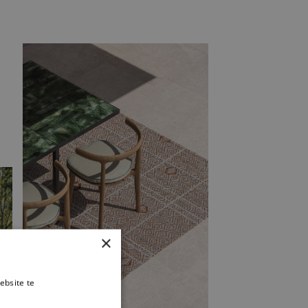
×
ebsite te
es verder