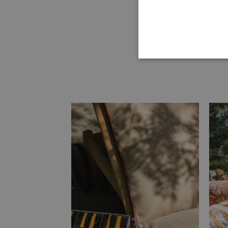
STR
Strikt noodzakelijke cookie
website kan niet goed worde
Naam
li_gc
VISITOR_PRIVACY_METAD