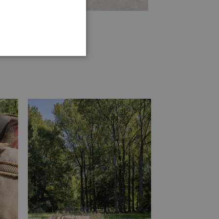
TIONEEL
 en accountbeheer. De
te slaan voor het gebruik
 van de gebruiker en
 te slaan. Het registreert
 met betrekking tot
odat hun voorkeuren