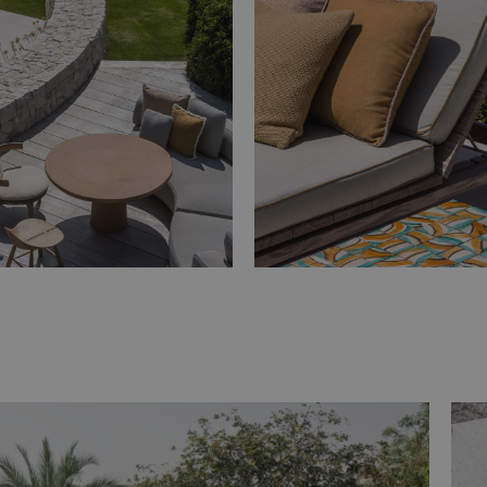
1 jaar
Deze cookie wordt ingesteld door Doubleclick en
ogle LLC
hoe de eindgebruiker de website gebruikt en ov
ubleclick.net
die de eindgebruiker heeft gezien voordat hij 
bezocht.
3 maanden
Gebruikt door Facebook om een reeks advertent
ta Platform Inc.
zoals realtime bieden van externe adverteerders
vo.be
1 jaar
Dit is een Microsoft MSN 1st party cookie voor
crosoft
van de website via social media.
rporation
inkedin.com
1 jaar
Deze cookie wordt veel gebruikt door mijn Micr
crosoft
gebruikers-ID. Het kan worden ingesteld door in
rporation
Algemeen wordt aangenomen dat het synchronis
arity.ms
verschillende Microsoft-domeinen, waardoor g
gevolgd.
w.clarity.ms
1 jaar
Deze cookie wordt meestal ingesteld door Dstil
media-inhoud op sociale media mogelijk te ma
informatie verzamelen over websitebezoekers w
gebruiken om website-inhoud van de bezochte 
1 jaar
Deze cookie wordt veel gebruikt door mijn Micr
crosoft
gebruikers-ID. Het kan worden ingesteld door in
rporation
Algemeen wordt aangenomen dat het synchronis
ing.com
verschillende Microsoft-domeinen, waardoor g
gevolgd.
1 jaar
Dit is een Microsoft MSN 1st party cookie die z
crosoft