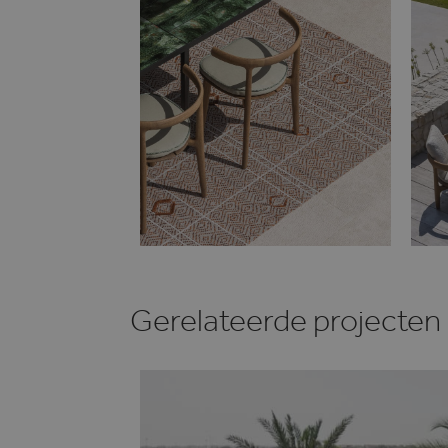
IDE
Go
.do
_fbp
Me
.h
bcookie
Mi
Co
.l
MUID
Mi
Co
.cl
CLID
ww
Gerelateerde projecten
MUID
Mi
Co
.b
SRM_B
Mi