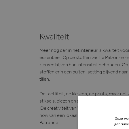
Kwaliteit
Meer nog dan in het interieur is kwaliteit vo
essentieel. Op de stoffen van La Patronne he
kleuren blijven hun intensiteit behouden. Op
stoffen erin een buiten-setting blijvend naa
tillen.
De tactiliteit, de kleuren, de prints, maar net
stiksels, biezen en pasmanterie zorgen voo
De creativiteit van ’t Huis van Oordeghem
how van een lokaal naaiatelier, dat is de ‘Cus
Deze web
Patronne.
gebruike