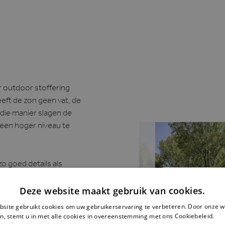
or outdoor stoffering
eft de zon geen vat, de
 die manier slagen de
r een hoger niveau te
 zo goed details als
r een eindeloos aanbod.
Deze website maakt gebruik van cookies.
 tezamen met de know-
hion Couture’ van La
site gebruikt cookies om uw gebruikerservaring te verbeteren. Door onze w
n, stemt u in met alle cookies in overeenstemming met ons Cookiebeleid.
Le