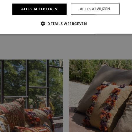
ALLES ACCEPTEREN
ALLES AFWIJZEN
DETAILS WEERGEVEN
IKT NOODZAKELIJK
PRESTATIE
TARGETING
FUNC
Strikt noodzakelijk
Prestatie
Targeting
Functioneel
s maken de kernfunctionaliteiten van de website mogelijk, zoals gebruikersaanmelding
n gebruikt zonder de strikt noodzakelijke cookies.
Aanbieder /
Vervaldatum
Omschrijving
Domein
6 maanden
Wordt gebruikt om toestemming van gasten op 
LinkedIn
van cookies voor niet-essentiële doeleinden
Corporation
.linkedin.com
ATA
6 maanden
Deze cookie wordt gebruikt om de toestemming
YouTube
privacykeuzes voor hun interactie met de site op
.youtube.com
gegevens over de toestemming van de bezoeker
verschillende privacybeleid en instellingen, z