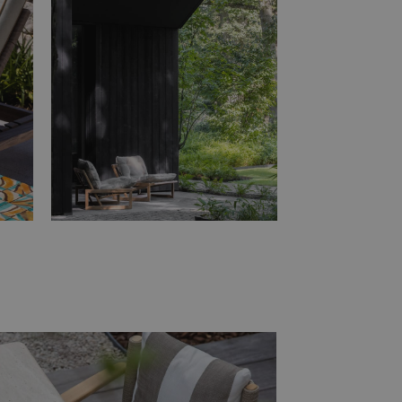
 voert informatie uit over
er eventuele advertenties
de genoemde website
ieproducten te leveren,
 het delen van de inhoud
osoft als een unieke
gesloten microsoft-scripts.
eert tussen veel
ebruikers kunnen worden
lery om het delen van
ken. Het kan ook
anneer ze sociale media
pagina te delen.
osoft als een unieke
gesloten microsoft-scripts.
eert tussen veel
ebruikers kunnen worden
orgt voor de goede werking