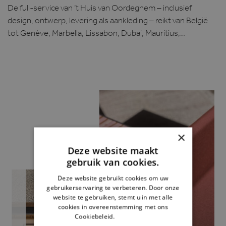
De full-service van ’t Huis van Oordeghem – inclusief
design, ontwerp, levering als aankleding – reikt van België
tot Genève, Marbella, Lissabon, Dubai, Mauritius,…
×
Deze website maakt
gebruik van cookies.
Deze website gebruikt cookies om uw
gebruikerservaring te verbeteren. Door onze
website te gebruiken, stemt u in met alle
cookies in overeenstemming met ons
Cookiebeleid.
Lees verder