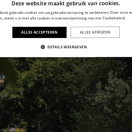
Deze website maakt gebruik van cookies.
site gebruikt cookies om uw gebruikerservaring te verbeteren. Door onze w
n, stemt u in met alle cookies in overeenstemming met ons Cookiebeleid.
Le
ALLES ACCEPTEREN
ALLES AFWIJZEN
DETAILS WEERGEVEN
IKT NOODZAKELIJK
PRESTATIE
TARGETING
FUNC
Strikt noodzakelijk
Prestatie
Targeting
Functioneel
s maken de kernfunctionaliteiten van de website mogelijk, zoals gebruikersaanmelding
n gebruikt zonder de strikt noodzakelijke cookies.
Aanbieder /
Vervaldatum
Omschrijving
Domein
6 maanden
Wordt gebruikt om toestemming van gasten op 
LinkedIn
van cookies voor niet-essentiële doeleinden
Corporation
.linkedin.com