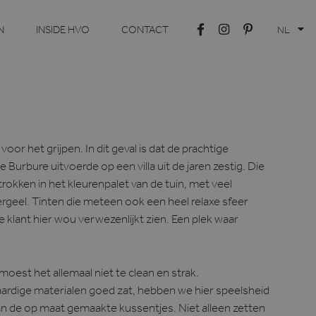
N
INSIDE HVO
CONTACT
NL
oor het grijpen. In dit geval is dat de prachtige
 Burbure uitvoerde op een villa uit de jaren zestig. Die
rokken in het kleurenpalet van de tuin, met veel
ergeel. Tinten die meteen ook een heel relaxe sfeer
e klant hier wou verwezenlijkt zien. Een plek waar
oest het allemaal niet te clean en strak.
ardige materialen goed zat, hebben we hier speelsheid
 de op maat gemaakte kussentjes. Niet alleen zetten