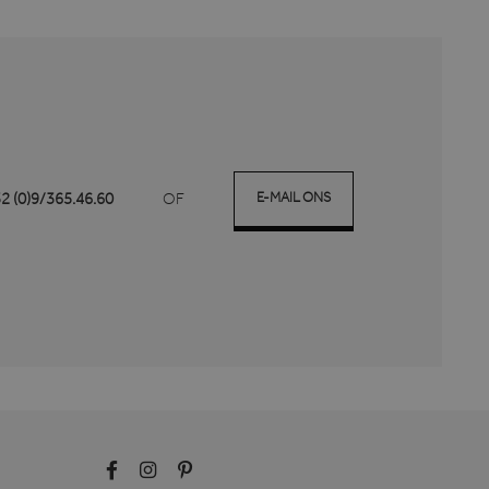
bezocht.
e slaan en om meerdere
r analytische doeleinden.
 voert informatie uit over
er eventuele advertenties
de genoemde website
 voert informatie uit over
er eventuele advertenties
de genoemde website
ieproducten te leveren,
E-MAIL ONS
32 (0)9/365.46.60
OF
 het delen van de inhoud
osoft als een unieke
gesloten microsoft-scripts.
eert tussen veel
ebruikers kunnen worden
lery om het delen van
ken. Het kan ook
anneer ze sociale media
pagina te delen.
osoft als een unieke