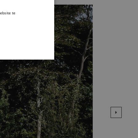
ebsite te
es verder
TIONEEL
 en accountbeheer. De
te slaan voor het gebruik