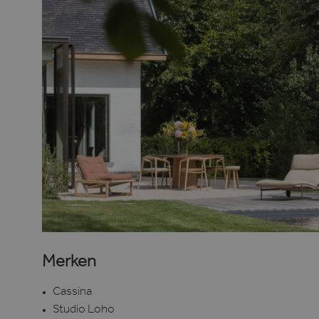
Merken
Cassina
Studio Loho