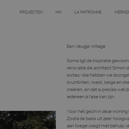
PROJECTEN
HH
LA PATRONNE
MERKE
Een vleugje vintage
Soms ligt de inspiratie gewoon v
renovatie die architect Simon de
sixties vibe hebben we doorget
bruintinten, roest, beige en ok
creëren, en dat is precies wat d
iedereen à l’aise kan zijn.
Voor het gezin in deze woning m
Zodra de basis uit zeer hoogwa
aan toegevoegd met behulp van