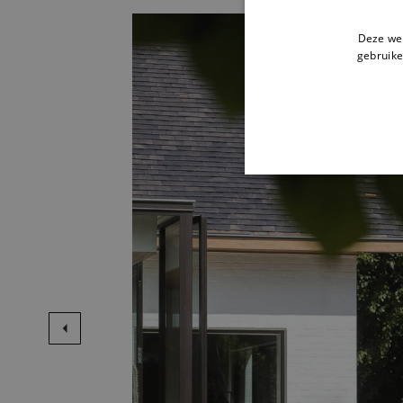
Deze web
gebruike
STR
Strikt noodzakelijke cookie
website kan niet goed worde
Naam
li_gc