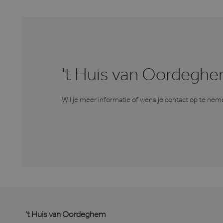
Mic
.c.
.hvo
_gcl_au
Go
.h
IDE
Go
.do
't Huis van Oordegh
_fbp
Me
.h
Wil je meer informatie of wens je contact op te n
bcookie
Mi
Co
.l
MUID
Mi
Co
.cl
CLID
ww
't Huis van Oordeghem
MUID
Mi