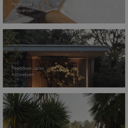
Penthouse PS
Antwerpen
Google Privacy Policy
Poolhouse Jacko
Antwerpen
CookieScriptConsent
1 maand
CookieScript
www.hvo.be