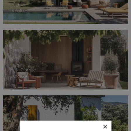
Villa D
Knokke
Villa Clarisse
Knokke
×