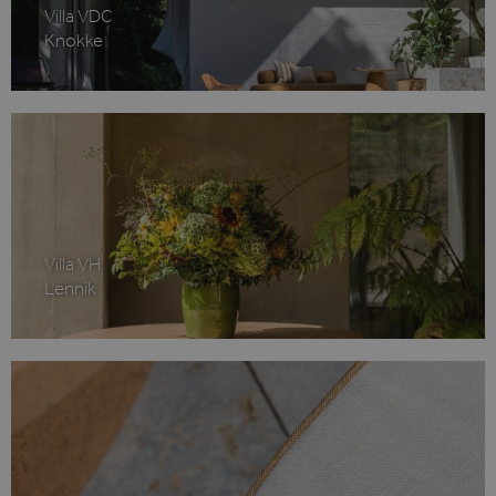
Villa VDC
Knokke
Strikt noodzakelijk
Prestatie
Targeting
Functioneel
Strikt noodzakelijke cookies maken de
kernfunctionaliteiten van de website mogelijk,
zoals gebruikersaanmelding en accountbeheer.
De website kan niet goed worden gebruikt
zonder de strikt noodzakelijke cookies.
Aanbieder /
Naam
Vervaldatum
Domein
Villa VH
li_gc
6 maanden
LinkedIn
Lennik
Corporation
.linkedin.com
VISITOR_PRIVACY_METADATA
6 maanden
YouTube
.youtube.com