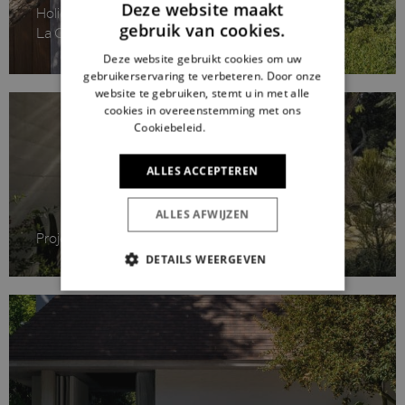
Deze website maakt
Holiday Home CV
gebruik van cookies.
La Croix Valmer
Deze website gebruikt cookies om uw
gebruikerservaring te verbeteren. Door onze
website te gebruiken, stemt u in met alle
cookies in overeenstemming met ons
Cookiebeleid.
Lees verder
ALLES ACCEPTEREN
ALLES AFWIJZEN
Project S
DETAILS WEERGEVEN
STRIKT NOODZAKELIJK
PRESTATIE
TARGETING
FUNCTIONEEL