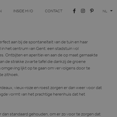
N
INSIDE HVO
CONTACT
NL
fect aan bij de spontaneïteit van de tuin en haar
in het centrum van Gent: een stadstuin vol
s. Ontbijten en aperitieven aan de op maat gemaakte
 aan de strakke zwarte tafel die dankzij de groene
jn omgeving lijkt op te gaan om vervolgens door te
e zithoek.
rdeaux, vieux-roze en roest zorgen er dan weer voor dat
ngde vormt van het prachtige herenhuis dat het
ger dan standaard gehouden, om er zo voor te zorgen dat