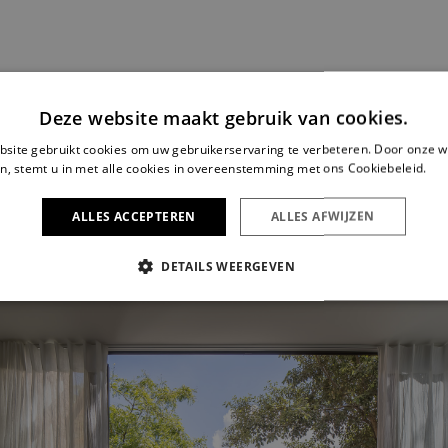
Deze website maakt gebruik van cookies.
site gebruikt cookies om uw gebruikerservaring te verbeteren. Door onze w
n, stemt u in met alle cookies in overeenstemming met ons Cookiebeleid.
Le
ALLES ACCEPTEREN
ALLES AFWIJZEN
DETAILS WEERGEVEN
IKT NOODZAKELIJK
PRESTATIE
TARGETING
FUNC
Strikt noodzakelijk
Prestatie
Targeting
Functioneel
s maken de kernfunctionaliteiten van de website mogelijk, zoals gebruikersaanmelding