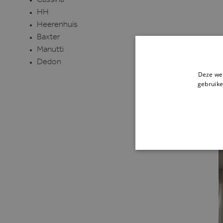
Cassina
HH
Heerenhuis
Baxter
Manutti
Dedon
Deze web
gebruike
STR
Strikt noodzakelijke cookie