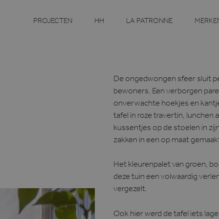
PROJECTEN
HH
LA PATRONNE
MERKE
De ongedwongen sfeer sluit per
bewoners. Een verborgen parel 
onverwachte hoekjes en kantje
tafel in roze travertin, lunchen
kussentjes op de stoelen in zi
zakken in een op maat gemaakt
Het kleurenpalet van groen, bo
deze tuin een volwaardig verle
vergezelt.
Ook hier werd de tafel iets la