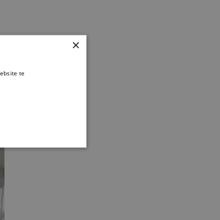
×
ebsite te
es verder
TIONEEL
 en accountbeheer. De