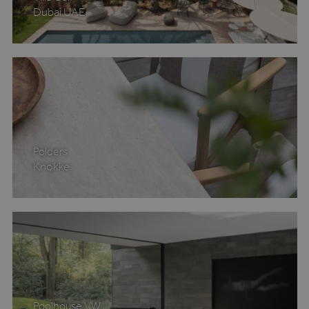
Dubai UAE
Google Privacy Policy
Polders
Knokke
CookieScriptConsent
1 maand
CookieScript
www.hvo.be
Poolhouse VW