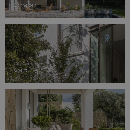
Bonheiden
CLID
www.clarity.ms
1 jaar
City Garden M
Ghent
MUID
1 jaar
Microsoft
Corporation
Villa B