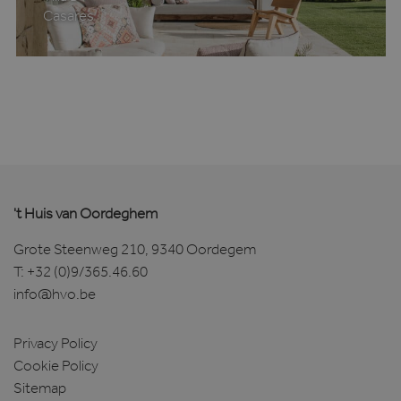
.bing.com
Casares
SRM_B
1 jaar
Microsoft
Corporation
't Huis van Oordeghem
.c.bing.com
Grote Steenweg 210, 9340 Oordegem
YSC
Sessie
Google LLC
T:
+32 (0)9/365.46.60
.youtube.com
info@hvo.be
Privacy Policy
VISITOR_INFO1_LIVE
6 maanden
Google LLC
Cookie Policy
.youtube.com
Sitemap