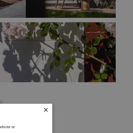
×
ebsite te
es verder