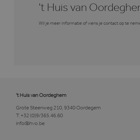
't Huis van Oordegh
IDE
Go
.do
Wil je meer informatie of wens je contact op te n
_fbp
Me
.h
bcookie
Mi
Co
.l
MUID
Mi
Co
.cl
CLID
ww
't Huis van Oordeghem
Grote Steenweg 210, 9340 Oordegem
T:
+32 (0)9/365.46.60
MUID
Mi
Co
info@hvo.be
.b