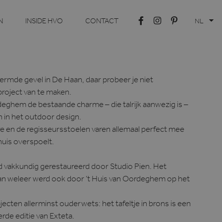
N
INSIDE HVO
CONTACT
NL
rmde gevel in De Haan, daar probeer je niet
roject van te maken.
deghem de bestaande charme – die talrijk aanwezig is –
 in het outdoor design.
e en de regisseursstoelen varen allemaal perfect mee
 huis overspoelt.
erd vakkundig gerestaureerd door Studio Pien. Het
van weleer werd ook door ’t Huis van Oordeghem op het
ecten allerminst ouderwets: het tafeltje in brons is een
erde editie van Exteta.