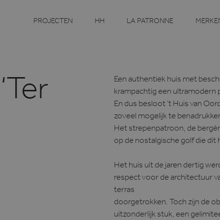
PROJECTEN
HH
LA PATRONNE
MERKE
Een authentiek huis met besche
‘Ter
krampachtig een ultramodern p
En dus besloot ’t Huis van Oor
zoveel mogelijk te benadrukken
Het strepenpatroon, de bergèr
op de nostalgische golf die dit
Het huis uit de jaren dertig w
respect voor de architectuur 
terras
doorgetrokken. Toch zijn de obj
uitzonderlijk stuk, een gelimite