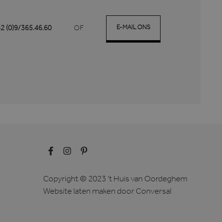
de genoemde website
 voert informatie uit over
er eventuele advertenties
E-MAIL ONS
32 (0)9/365.46.60
OF
de genoemde website
ieproducten te leveren,
 het delen van de inhoud
osoft als een unieke
gesloten microsoft-scripts.
eert tussen veel
ebruikers kunnen worden
lery om het delen van
ken. Het kan ook
anneer ze sociale media
pagina te delen.
Copyright © 2023 ’t Huis van Oordeghem
osoft als een unieke
gesloten microsoft-scripts.
Website laten maken
door Conversal
eert tussen veel
ebruikers kunnen worden