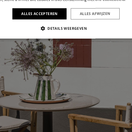
ALLES ACCEPTEREN
ALLES AFWIJZEN
DETAILS WEERGEVEN
IKT NOODZAKELIJK
PRESTATIE
TARGETING
FUNC
Strikt noodzakelijk
Prestatie
Targeting
Functioneel
s maken de kernfunctionaliteiten van de website mogelijk, zoals gebruikersaanmelding
n gebruikt zonder de strikt noodzakelijke cookies.
Aanbieder /
Vervaldatum
Omschrijving
Domein
6 maanden
Wordt gebruikt om toestemming van gasten op 
LinkedIn
van cookies voor niet-essentiële doeleinden
Corporation
.linkedin.com
ATA
6 maanden
Deze cookie wordt gebruikt om de toestemming
YouTube
privacykeuzes voor hun interactie met de site op
.youtube.com
gegevens over de toestemming van de bezoeker