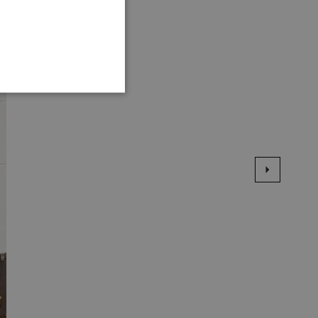
TIONEEL
 en accountbeheer. De
te slaan voor het gebruik
 van de gebruiker en
 te slaan. Het registreert
 met betrekking tot