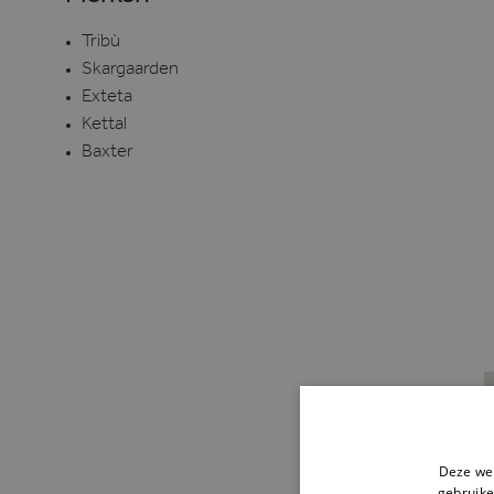
Tribù
Skargaarden
Exteta
Kettal
Baxter
Deze web
gebruike