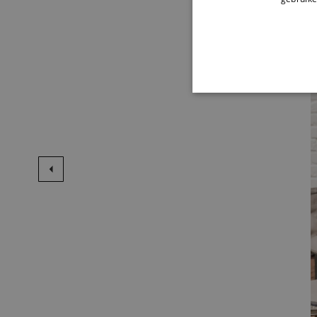
STR
Strikt noodzakelijke cookie
website kan niet goed worde
Naam
li_gc
VISITOR_PRIVACY_METAD