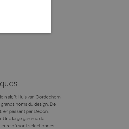
TIONEEL
 en accountbeheer. De
ques.
te slaan voor het gebruik
plein air, 't Huis van Oordeghem
0 grands noms du design. De
nti en passant par Dedon,
 van de gebruiker en
 te slaan. Het registreert
ti. Une large gamme de
 met betrekking tot
rieure où sont sélectionnés
odat hun voorkeuren