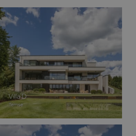
 voert informatie uit over
er eventuele advertenties
de genoemde website
ieproducten te leveren,
 het delen van de inhoud
osoft als een unieke
gesloten microsoft-scripts.
eert tussen veel
ebruikers kunnen worden
lery om het delen van
ken. Het kan ook
anneer ze sociale media
Villa D
pagina te delen.
Temse
osoft als een unieke
gesloten microsoft-scripts.
eert tussen veel
ebruikers kunnen worden
orgt voor de goede werking