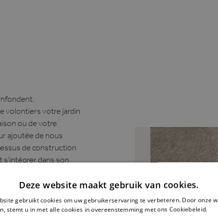
confondent.
 volontiers votre jardin
aison ou de votre
eur ajoutée de nous
ocessus de construction
t s'intégrer dans son
que qu'esthétique.
Deze website maakt gebruik van cookies.
nger.
site gebruikt cookies om uw gebruikerservaring te verbeteren. Door onze w
n, stemt u in met alle cookies in overeenstemming met ons Cookiebeleid.
Le
m - comprenant la