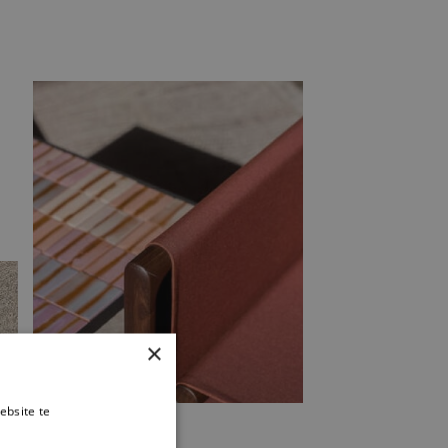
×
ebsite te
es verder