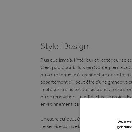
Style. Design.
Plus que jamais, l'intérieur et l'extérieur se 
C'est pourquoi 't Huis van Oordeghem adapte
ou votre terrasse à l'architecture de votre m
appartement : "Il peut être d'une grande val
impliquer le plus tôt possible dans votre pr
ou de rénovation. En effet, chaque projet doi
environnement, tant d'un point de vue prati
Un cadre qui peut être à la maison ou à l'étra
Deze web
gebruike
Le service complet de 't Huis van Oordeghe