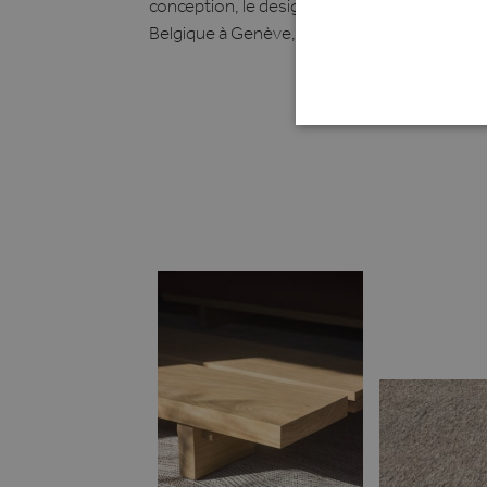
conception, le design, la livraison et l'ameub
Belgique à Genève, Marbella, Lisbonne, Dubaï, 
STR
Strikt noodzakelijke cookie
website kan niet goed worde
Naam
li_gc
VISITOR_PRIVACY_METAD