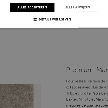
lement - s'étend de la
ALLES ACCEPTEREN
ALLES AFWIJZEN
l'île Maurice,...
DETAILS WEERGEVEN
IKT NOODZAKELIJK
PRESTATIE
TARGETING
FUNC
Strikt noodzakelijk
Prestatie
Targeting
Functioneel
s maken de kernfunctionaliteiten van de website mogelijk, zoals gebruikersaanmelding
n gebruikt zonder de strikt noodzakelijke cookies.
Premium. Mar
Aanbieder /
Vervaldatum
Omschrijving
Domein
6 maanden
Wordt gebruikt om toestemming van gasten op 
Pour réaliser ce rêve de 
LinkedIn
van cookies voor niet-essentiële doeleinden
Corporation
collabore avec plus de 4
.linkedin.com
Tribù et Knoll à Paola Le
ATA
6 maanden
Deze cookie wordt gebruikt om de toestemming
YouTube
privacykeuzes voor hun interactie met de site op
.youtube.com
Baxter, Minotti et Manut
gegevens over de toestemming van de bezoeker
meubles de qualité supé
verschillende privacybeleid en instellingen, z