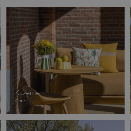
1 jaar
Deze cookie wordt ingesteld door Doubleclick en
ogle LLC
hoe de eindgebruiker de website gebruikt en ov
ubleclick.net
die de eindgebruiker heeft gezien voordat hij 
bezocht.
3 maanden
Gebruikt door Facebook om een reeks advertent
ta Platform Inc.
zoals realtime bieden van externe adverteerders
vo.be
1 jaar
Dit is een Microsoft MSN 1st party cookie voor
crosoft
van de website via social media.
rporation
inkedin.com
1 jaar
Deze cookie wordt veel gebruikt door mijn Micr
crosoft
gebruikers-ID. Het kan worden ingesteld door in
rporation
Algemeen wordt aangenomen dat het synchronis
arity.ms
verschillende Microsoft-domeinen, waardoor g
gevolgd.
w.clarity.ms
1 jaar
Deze cookie wordt meestal ingesteld door Dstil
media-inhoud op sociale media mogelijk te ma
informatie verzamelen over websitebezoekers w
Kazerne
gebruiken om website-inhoud van de bezochte 
Gand
1 jaar
Deze cookie wordt veel gebruikt door mijn Micr
crosoft
gebruikers-ID. Het kan worden ingesteld door in
rporation
Algemeen wordt aangenomen dat het synchronis
ing.com
verschillende Microsoft-domeinen, waardoor g
gevolgd.
1 jaar
Dit is een Microsoft MSN 1st party cookie die z
crosoft