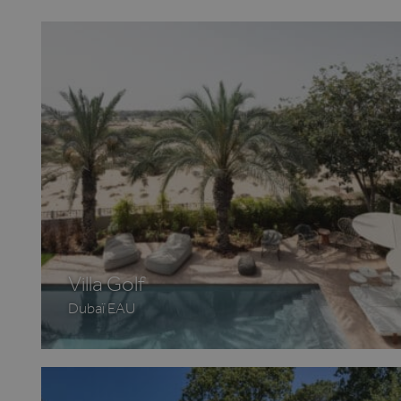
IDE
Go
.do
_fbp
Me
.h
bcookie
Mi
Co
.l
MUID
Mi
Co
.cl
CLID
ww
Villa Golf
Dubaï EAU
MUID
Mi
Co
.b
SRM_B
Mi