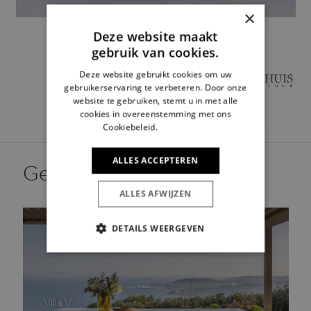
×
Deze website maakt
gebruik van cookies.
Deze website gebruikt cookies om uw
gebruikerservaring te verbeteren. Door onze
website te gebruiken, stemt u in met alle
cookies in overeenstemming met ons
Cookiebeleid.
Lees verder
ALLES ACCEPTEREN
Gerelateerd aan dit merk.
ALLES AFWIJZEN
DETAILS WEERGEVEN
STRIKT NOODZAKELIJK
PRESTATIE
TARGETING
Villa V