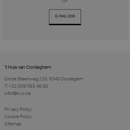
OF
E-MAIL ONS
Google Privacy Policy
't Huis van Oordeghem
Grote Steenweg 210, 9340 Oordegem
T:
+32 (0)9/365.46.60
CookieScriptConsent
1 maand
CookieScript
info@hvo.be
www.hvo.be
Privacy Policy
Cookie Policy
Sitemap