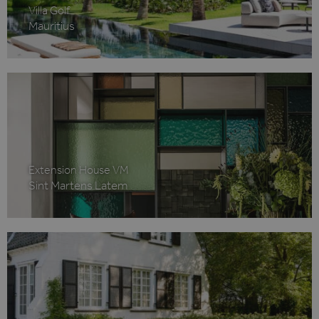
Villa Golf
Mauritius
Extension House VM
Sint Martens Latem