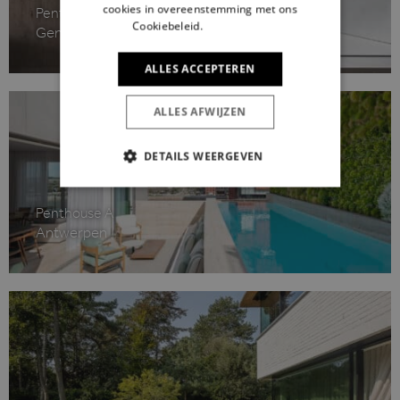
cookies in overeenstemming met ons
Penthouse M
Cookiebeleid.
Lees verder
Gent
ALLES ACCEPTEREN
ALLES AFWIJZEN
DETAILS WEERGEVEN
STRIKT NOODZAKELIJK
Penthouse A
PRESTATIE
TARGETING
Antwerpen
FUNCTIONEEL
Strikt noodzakelijk
Prestatie
Targeting
Functioneel