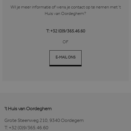
Wil je meer informatie of wens je contact op te nemen met ’t
Huis van Oordeghem?
T: +32 (0)9/365.46.60
OF
CookieScriptConsent
1 maand
CookieScript
www.hvo.be
E-MAIL ONS
't Huis van Oordeghem
Grote Steenweg 210, 9340 Oordegem
Aanbieder
T:
+32 (0)9/365.46.60
Naam
Vervaldatum
Omschrijving