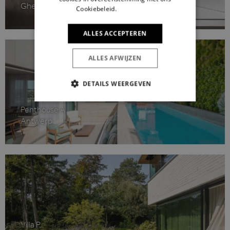
Ghent
Cookiebeleid.
Lees verder
ALLES ACCEPTEREN
ALLES AFWIJZEN
DETAILS WEERGEVEN
STRIKT NOODZAKELIJK
Penthouse A
Antwerp
PRESTATIE
TARGETING
FUNCTIONEEL
Strikt noodzakelijk
Prestatie
Targeting
Functioneel
Strikt noodzakelijke cookies maken de
Villa P