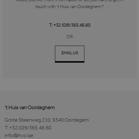
Would you like more information or do you want to get in
touch with 't Huis van Oordeghem?
T: +32 (0)9/365.46.60
OR
CookieScriptConsent
1 maand
CookieScript
www.hvo.be
EMAIL US
't Huis van Oordeghem
Grote Steenweg 210, 9340 Oordegem
T:
+32 (0)9/365.46.60
Aanbieder
Naam
Vervaldatum
Omschrijving
/ Domein
Aanbieder
info@hvo.be
Naam
Vervaldatum
Omschrijving