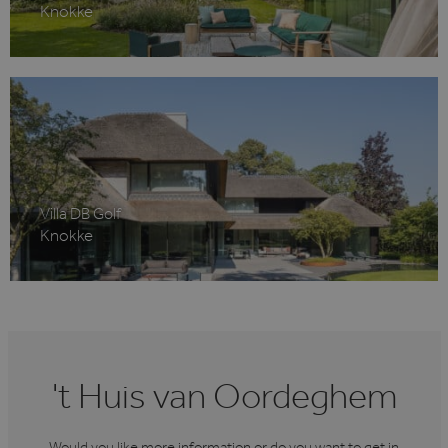
kernfunctionaliteiten van de website mogelijk,
Knokke
zoals gebruikersaanmelding en accountbeheer.
De website kan niet goed worden gebruikt
zonder de strikt noodzakelijke cookies.
Aanbieder /
Naam
Vervaldatum
Domein
li_gc
6 maanden
LinkedIn
Corporation
.linkedin.com
Villa DB Golf
Knokke
VISITOR_PRIVACY_METADATA
6 maanden
YouTube
.youtube.com
't Huis van Oordeghem
Google Privacy Policy