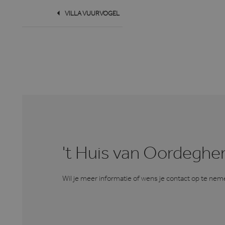
VILLA VUURVOGEL
Aanbieder
Naam
V
/ Domein
Aan
Naam
Naam
/ D
Aa
_cfuvid
.vimeo.com
_ga
_gcl_aw
Goo
Go
.h
LLC
.hvo
MR
Mi
Co
.c
_ga_XHHFQQD2M6
.hvo
MR
Mi
Co
.c.
_clck
.hvo
ANONCHK
Mi
Co
't Huis van Oordegh
_clsk
Mic
.c.
.hvo
_gcl_au
Go
.h
Wil je meer informatie of wens je contact op te n
IDE
Go
.do