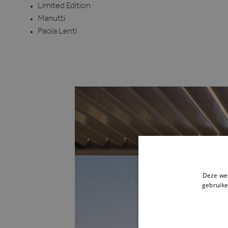
Limited Edition
Manutti
Paola Lenti
Deze web
gebruike