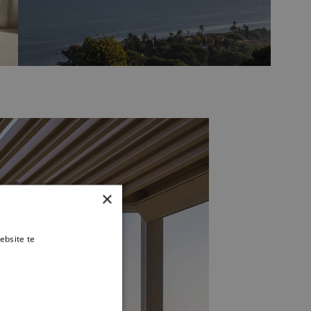
×
ebsite te
es verder