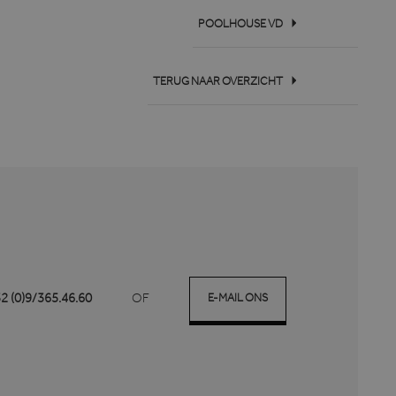
POOLHOUSE VD
TERUG NAAR OVERZICHT
de sessies om de
s te behouden en
 - wat een belangrijke
menteren met advertentie-
n Google. Deze cookie
nsten.
een willekeurig
omen in elk paginaverzoek
we gebruiken om het gebruik
mpagnegegevens te
siestatus te behouden.
we gebruiken om het gebruik
rokkenheid op de website
 te verbeteren.
indgebruiker de website
eindgebruiker mogelijk
cs software. Het wordt
bezocht.
e slaan en om meerdere
r analytische doeleinden.
 voert informatie uit over
E-MAIL ONS
32 (0)9/365.46.60
OF
er eventuele advertenties
de genoemde website
 voert informatie uit over
er eventuele advertenties
de genoemde website