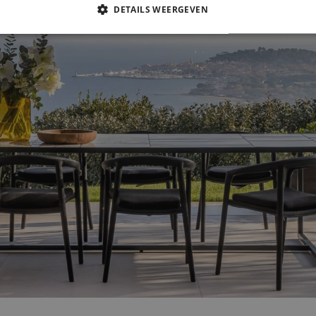
DETAILS WEERGEVEN
IKT NOODZAKELIJK
PRESTATIE
TARGETING
FUNC
Strikt noodzakelijk
Prestatie
Targeting
Functioneel
s maken de kernfunctionaliteiten van de website mogelijk, zoals gebruikersaanmelding
n gebruikt zonder de strikt noodzakelijke cookies.
Aanbieder /
Vervaldatum
Omschrijving
Domein
6 maanden
Wordt gebruikt om toestemming van gasten op 
LinkedIn
van cookies voor niet-essentiële doeleinden
Corporation
.linkedin.com
ATA
6 maanden
Deze cookie wordt gebruikt om de toestemming
YouTube
privacykeuzes voor hun interactie met de site op
.youtube.com
gegevens over de toestemming van de bezoeker
verschillende privacybeleid en instellingen, z
worden gerespecteerd in toekomstige sessies.
1 maand
Deze cookie wordt gebruikt door de Cookie-Scr
CookieScript
cookievoorkeuren van bezoekers te onthouden
www.hvo.be
cy
Cookie-Script.com is noodzakelijk om correct t