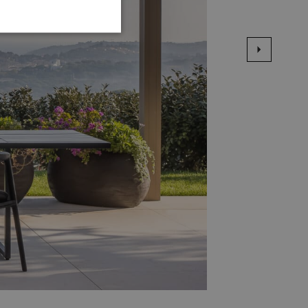
TIONEEL
 en accountbeheer. De
te slaan voor het gebruik
 van de gebruiker en
 te slaan. Het registreert
 met betrekking tot
odat hun voorkeuren
ipt.com-service om de
. De cookie-banner van
e werken.