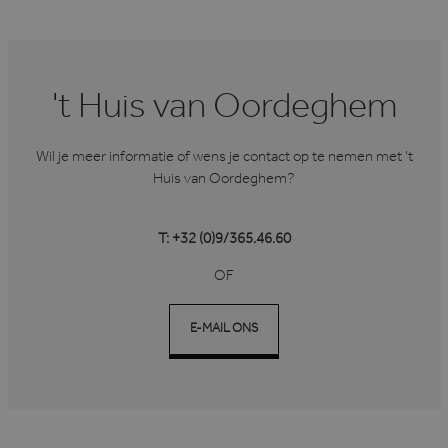
.linkedin.com
't Huis van Oordeghem
VISITOR_PRIVACY_METADATA
6 maanden
YouTube
.youtube.com
Wil je meer informatie of wens je contact op te nemen met ’t
Huis van Oordeghem?
T: +32 (0)9/365.46.60
OF
Google Privacy Policy
E-MAIL ONS
CookieScriptConsent
1 maand