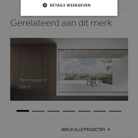
DETAILS WEERGEVEN
STRIKT NOODZAKELIJK
Gerelateerd aan dit merk.
PRESTATIE
TARGETING
FUNCTIONEEL
Strikt noodzakelijk
Prestatie
Targeting
Functioneel
Penthouse M
Gent
Strikt noodzakelijke cookies maken de
kernfunctionaliteiten van de website mogelijk,
zoals gebruikersaanmelding en accountbeheer.
De website kan niet goed worden gebruikt
zonder de strikt noodzakelijke cookies.
Aanbieder /
Naam
Vervaldatum
Domein
BEKIJK ALLE PROJECTEN
li_gc
6 maanden
LinkedIn
Corporation