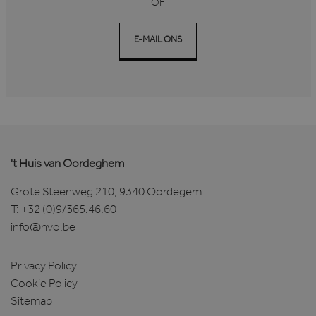
OF
E-MAIL ONS
Google Privacy Policy
't Huis van Oordeghem
Grote Steenweg 210, 9340 Oordegem
T:
+32 (0)9/365.46.60
CookieScriptConsent
1 maand
CookieScript
info@hvo.be
www.hvo.be
Privacy Policy
Cookie Policy
Sitemap