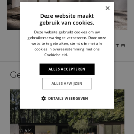
×
Deze website maakt
gebruik van cookies.
Deze website gebruikt cookies om uw
gebruikerservaring te verbeteren. Door onze
website te gebruiken, stemt u in met alle
cookies in overeenstemming met ons
Cookiebeleid.
Lees verder
ALLES ACCEPTEREN
Gerelateerd aan dit merk.
ALLES AFWIJZEN
DETAILS WEERGEVEN
STRIKT NOODZAKELIJK
PRESTATIE
TARGETING
Villa M