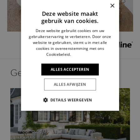
×
Deze website maakt
gebruik van cookies.
Deze website gebruikt cookies om uw
gebruikerservaring te verbeteren. Door onze
website te gebruiken, stemt u in met alle
cookies in overeenstemming met ons
Cookiebeleid.
Lees verder
ALLES ACCEPTEREN
Gerelateerd aan dit merk.
ALLES AFWIJZEN
DETAILS WEERGEVEN
STRIKT NOODZAKELIJK
PRESTATIE
TARGETING
Poolhouse G
FUNCTIONEEL
Kortrijk