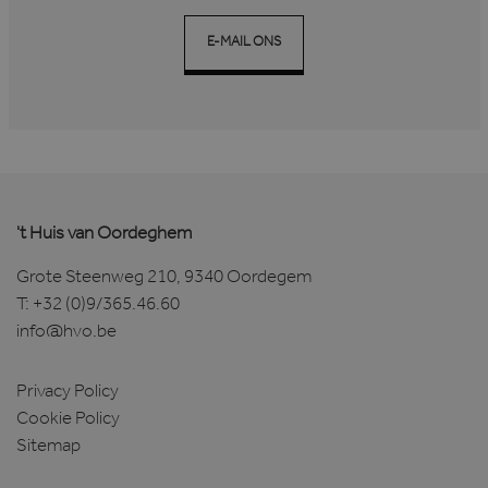
E-MAIL ONS
Google Privacy Policy
't Huis van Oordeghem
Grote Steenweg 210, 9340 Oordegem
T:
+32 (0)9/365.46.60
CookieScriptConsent
1 maand
CookieScript
info@hvo.be
www.hvo.be
Privacy Policy
Cookie Policy
Sitemap