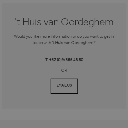
't Huis van Oordeghem
VISITOR_PRIVACY_METADATA
6 maanden
YouTube
.youtube.com
Would you like more information or do you want to get in
touch with 't Huis van Oordeghem?
T: +32 (0)9/365.46.60
OR
Google Privacy Policy
EMAIL US
CookieScriptConsent
1 maand
CookieScript
www.hvo.be