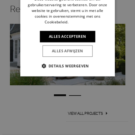
gebruikerservaring te verbeteren. Door onze
Related to this brand.
website te gebruiken, stemt u in met alle
cookies in overeenstemming met ons
Cookiebeleid.
Lees verder
ALLES ACCEPTEREN
ALLES AFWIJZEN
Pool House G
DETAILS WEERGEVEN
Kortrijk
STRIKT NOODZAKELIJK
PRESTATIE
TARGETING
FUNCTIONEEL
VIEW ALL PROJECTS
Strikt noodzakelijk
Prestatie