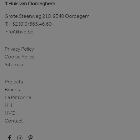
't Huis van Oordeghem
Google Privacy Policy
Grote Steenweg 210, 9340 Oordegem
T:
+32 (0)9/365.46.60
info@hvo.be
Privacy Policy
Cookie Policy
CookieScriptConsent
1 maand
CookieScript
Sitemap
www.hvo.be
Projects
Brands
La Patronne
HH
HVO+
Contact