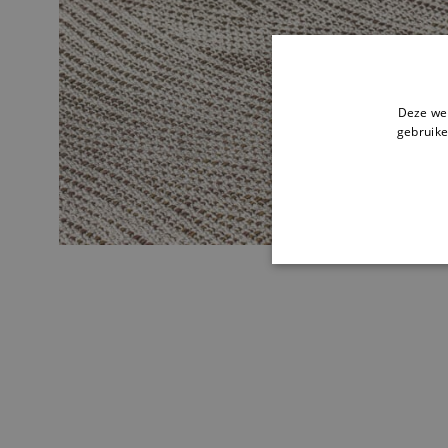
Deze web
gebruike
STR
Strikt noodzakelijke cookie
website kan niet goed worde