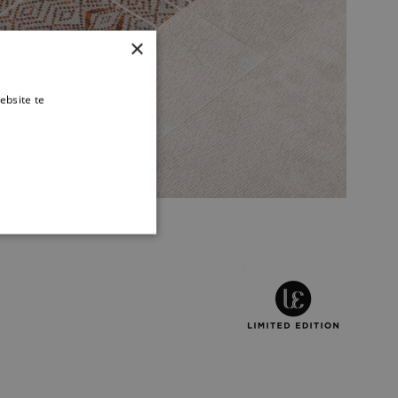
×
ebsite te
es verder
TIONEEL
 en accountbeheer. De