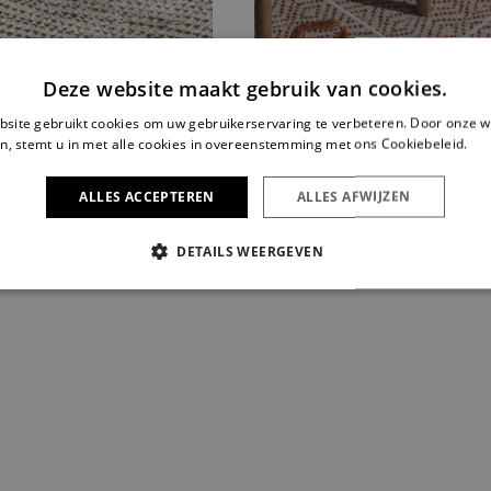
Deze website maakt gebruik van cookies.
site gebruikt cookies om uw gebruikerservaring te verbeteren. Door onze w
n, stemt u in met alle cookies in overeenstemming met ons Cookiebeleid.
Le
ALLES ACCEPTEREN
ALLES AFWIJZEN
DETAILS WEERGEVEN
IKT NOODZAKELIJK
PRESTATIE
TARGETING
FUNC
Strikt noodzakelijk
Prestatie
Targeting
Functioneel
s maken de kernfunctionaliteiten van de website mogelijk, zoals gebruikersaanmelding
n gebruikt zonder de strikt noodzakelijke cookies.
Aanbieder /