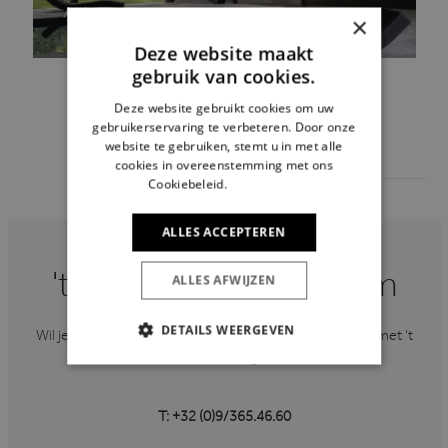
Antwerpen
×
Deze website maakt
gebruik van cookies.
Deze website gebruikt cookies om uw
gebruikerservaring te verbeteren. Door onze
website te gebruiken, stemt u in met alle
BEKIJK ALLE PROJECTEN
cookies in overeenstemming met ons
Cookiebeleid.
Lees verder
ALLES ACCEPTEREN
ALLES AFWIJZEN
't Huis van Oordeghem
DETAILS WEERGEVEN
Wil je meer informatie of wens je contact op te nemen met ’t
Huis van Oordeghem?
STRIKT NOODZAKELIJK
PRESTATIE
TARGETING
T: +32 (0)9/365.46.60