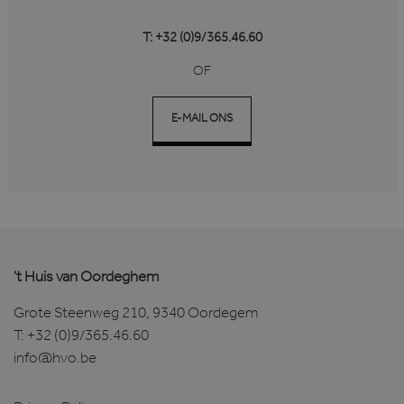
zoals gebruikersaanmelding en accountbeheer.
De website kan niet goed worden gebruikt
zonder de strikt noodzakelijke cookies.
T: +32 (0)9/365.46.60
Aanbieder /
Naam
Vervaldatum
Domein
OF
li_gc
6 maanden
LinkedIn
Corporation
E-MAIL ONS
.linkedin.com
VISITOR_PRIVACY_METADATA
6 maanden
YouTube
.youtube.com
't Huis van Oordeghem
Grote Steenweg 210, 9340 Oordegem
T:
+32 (0)9/365.46.60
info@hvo.be
Google Privacy Policy