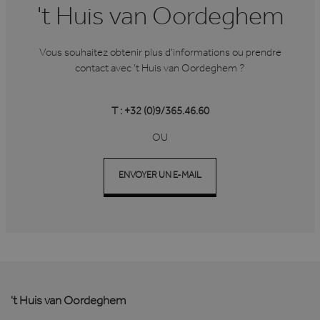
Targeting
Functioneel
't Huis van Oordeghem
Strikt noodzakelijke cookies maken de
kernfunctionaliteiten van de website mogelijk,
Vous souhaitez obtenir plus d'informations ou prendre
zoals gebruikersaanmelding en accountbeheer.
De website kan niet goed worden gebruikt
contact avec 't Huis van Oordeghem ?
zonder de strikt noodzakelijke cookies.
Aanbieder /
Naam
Vervaldatum
Domein
T : +32 (0)9/365.46.60
li_gc
6 maanden
LinkedIn
OU
Corporation
.linkedin.com
ENVOYER UN E-MAIL
VISITOR_PRIVACY_METADATA
6 maanden
YouTube
.youtube.com
't Huis van Oordeghem