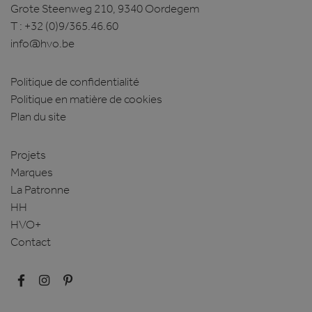
Grote Steenweg 210, 9340 Oordegem
Google Privacy Policy
T :
+32 (0)9/365.46.60
info@hvo.be
Politique de confidentialité
Politique en matière de cookies
Plan du site
CookieScriptConsent
1 maand
CookieScript
www.hvo.be
Projets
Marques
La Patronne
HH
HVO+
Contact