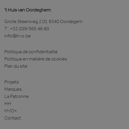
.linkedin.com
't Huis van Oordeghem
Grote Steenweg 210, 9340 Oordegem
VISITOR_PRIVACY_METADATA
6 maanden
YouTube
T :
+32 (0)9/365.46.60
.youtube.com
info@hvo.be
Politique de confidentialité
Politique en matière de cookies
Plan du site
Google Privacy Policy
Projets
Marques
La Patronne
HH
HVO+
Contact
CookieScriptConsent
1 maand
CookieScript