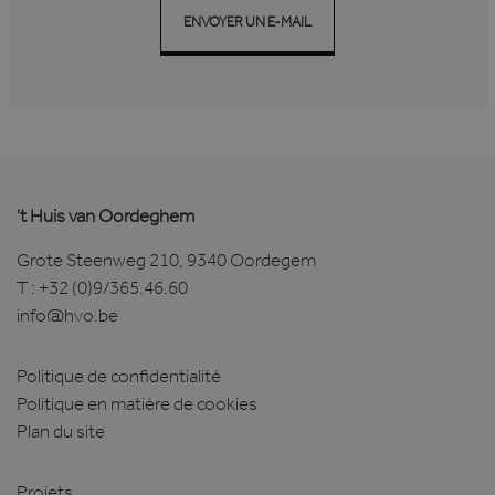
ENVOYER UN E-MAIL
Strikt noodzakelijk
Prestatie
Targeting
Functioneel
Strikt noodzakelijke cookies maken de
kernfunctionaliteiten van de website mogelijk,
zoals gebruikersaanmelding en accountbeheer.
De website kan niet goed worden gebruikt
't Huis van Oordeghem
zonder de strikt noodzakelijke cookies.
Aanbieder /
Grote Steenweg 210, 9340 Oordegem
Naam
Vervaldatum
Domein
T :
+32 (0)9/365.46.60
li_gc
6 maanden
LinkedIn
info@hvo.be
Corporation
.linkedin.com
Politique de confidentialité
Politique en matière de cookies
Plan du site
VISITOR_PRIVACY_METADATA
6 maanden
YouTube
.youtube.com