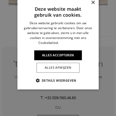
×
Deze website maakt
gebruik van cookies.
Deze website gebruikt cookies om uw
gebruikerservaring te verbeteren. Door onze
VOIR TOUS LES PROJETS
website te gebruiken, stemt u in met alle
cookies in overeenstemming met ons
Cookiebeleid.
Lees verder
ALLES ACCEPTEREN
't Huis van Oordeghem
ALLES AFWIJZEN
Vous souhaitez obtenir plus d'informations ou prendre
DETAILS WEERGEVEN
contact avec 't Huis van Oordeghem ?
STRIKT NOODZAKELIJK
T : +32 (0)9/365.46.60
PRESTATIE
TARGETING
OU
FUNCTIONEEL