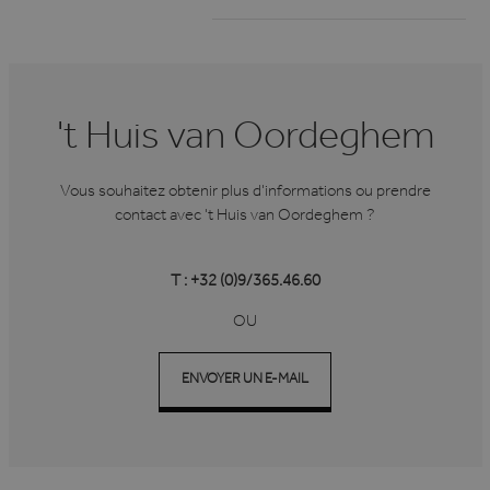
Corporation
.linkedin.com
't Huis van Oordeghem
VISITOR_PRIVACY_METADATA
6 maanden
YouTube
.youtube.com
Vous souhaitez obtenir plus d'informations ou prendre
contact avec 't Huis van Oordeghem ?
T : +32 (0)9/365.46.60
Google Privacy Policy
OU
ENVOYER UN E-MAIL