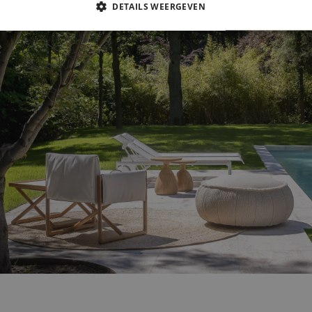
DETAILS WEERGEVEN
IKT NOODZAKELIJK
PRESTATIE
TARGETING
FUNC
Strikt noodzakelijk
Prestatie
Targeting
Functioneel
s maken de kernfunctionaliteiten van de website mogelijk, zoals gebruikersaanmelding
n gebruikt zonder de strikt noodzakelijke cookies.
Aanbieder /
Vervaldatum
Omschrijving
Domein
6 maanden
Wordt gebruikt om toestemming van gasten op 
LinkedIn
van cookies voor niet-essentiële doeleinden
Corporation
.linkedin.com
ATA
6 maanden
Deze cookie wordt gebruikt om de toestemming
YouTube
privacykeuzes voor hun interactie met de site op
.youtube.com
gegevens over de toestemming van de bezoeker
verschillende privacybeleid en instellingen, z
worden gerespecteerd in toekomstige sessies.
1 maand
Deze cookie wordt gebruikt door de Cookie-Scr
CookieScript
cookievoorkeuren van bezoekers te onthouden
www.hvo.be
cy
Cookie-Script.com is noodzakelijk om correct t