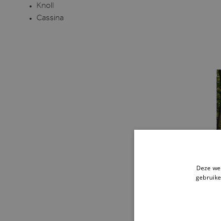
Knoll
Cassina
Deze web
gebruike