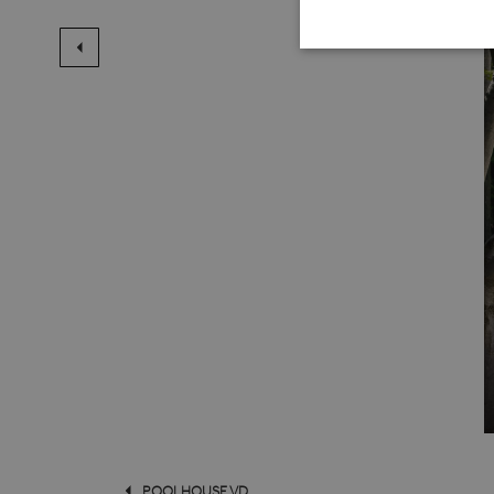
STR
Strikt noodzakelijke cookie
website kan niet goed worde
Naam
li_gc
VISITOR_PRIVACY_METAD
CookieScriptConsent
Google Privacy Poli
POOLHOUSE VD