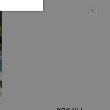
TIONEEL
 en accountbeheer. De
te slaan voor het gebruik
 van de gebruiker en
 te slaan. Het registreert
 met betrekking tot
odat hun voorkeuren
ipt.com-service om de
. De cookie-banner van
e werken.
POOLHOUSE R