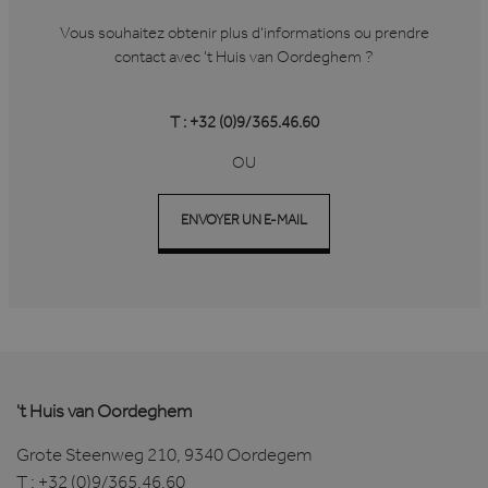
Strikt noodzakelijke cookies maken de
kernfunctionaliteiten van de website mogelijk,
Vous souhaitez obtenir plus d'informations ou prendre
zoals gebruikersaanmelding en accountbeheer.
De website kan niet goed worden gebruikt
contact avec 't Huis van Oordeghem ?
zonder de strikt noodzakelijke cookies.
Aanbieder /
Naam
Vervaldatum
T : +32 (0)9/365.46.60
Domein
li_gc
6 maanden
LinkedIn
OU
Corporation
.linkedin.com
ENVOYER UN E-MAIL
VISITOR_PRIVACY_METADATA
6 maanden
YouTube
.youtube.com
't Huis van Oordeghem
Grote Steenweg 210, 9340 Oordegem
Google Privacy Policy
T :
+32 (0)9/365.46.60