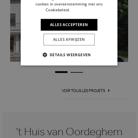
cookies in overeenstemming met ons
Cookiebeleid.
Lees verder
ALLES ACCEPTEREN
ALLES AFWIJZEN
Villa Vuurvogel
Bonheiden
DETAILS WEERGEVEN
STRIKT NOODZAKELIJK
PRESTATIE
TARGETING
FUNCTIONEEL
VOIR TOUS LES PROJETS
Strikt noodzakelijk
Prestatie
Targeting
Functioneel
't Huis van Oordeghem