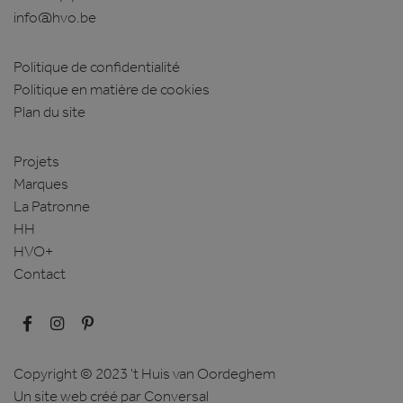
info@hvo.be
Politique de confidentialité
Politique en matière de cookies
Plan du site
CookieScriptConsent
1 maand
CookieScript
www.hvo.be
Projets
Marques
La Patronne
HH
HVO+
Contact
Copyright © 2023 't Huis van Oordeghem
Aanbieder
Un site web créé
par Conversal
Naam
Vervaldatum
Omschrijving