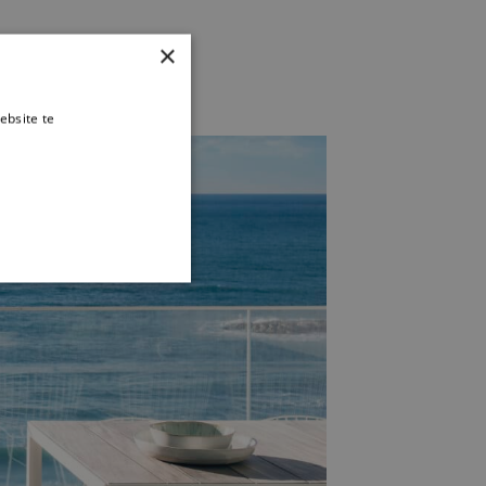
×
ebsite te
es verder
TIONEEL
 en accountbeheer. De