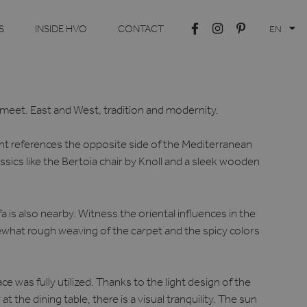
S
INSIDE HVO
CONTACT
EN
s meet. East and West, tradition and modernity.
nt references the opposite side of the Mediterranean
sics like the Bertoia chair by Knoll and a sleek wooden
a is also nearby. Witness the oriental influences in the
what rough weaving of the carpet and the spicy colors
ce was fully utilized. Thanks to the light design of the
at the dining table, there is a visual tranquility. The sun