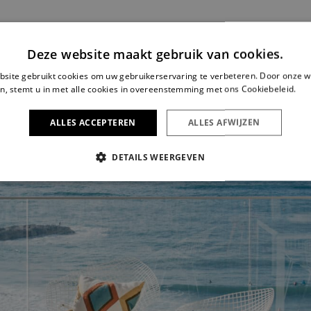
Deze website maakt gebruik van cookies.
site gebruikt cookies om uw gebruikerservaring te verbeteren. Door onze w
n, stemt u in met alle cookies in overeenstemming met ons Cookiebeleid.
Le
ALLES ACCEPTEREN
ALLES AFWIJZEN
DETAILS WEERGEVEN
IKT NOODZAKELIJK
PRESTATIE
TARGETING
FUNC
Strikt noodzakelijk
Prestatie
Targeting
Functioneel
s maken de kernfunctionaliteiten van de website mogelijk, zoals gebruikersaanmelding
n gebruikt zonder de strikt noodzakelijke cookies.
Aanbieder /
Vervaldatum
Omschrijving