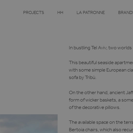
PROJECTS
HH
LA PATRONNE
BRAND
In bustling Tel Aviv, two world
This beautiful seaside apartme
with some simple European clas
sofa by Tribù.
On the other hand, ancient Jaff
form of wicker baskets, a some
of the decorative pillows.
The available space on the terra
Bertoia chairs, which also recur 