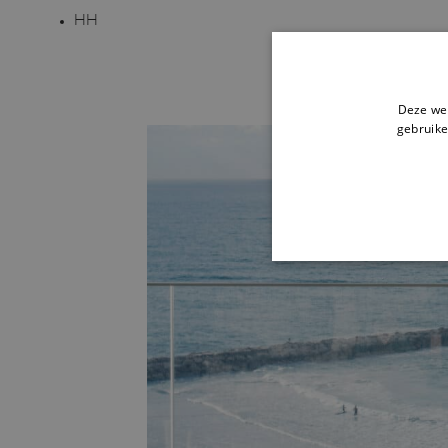
HH
Deze web
gebruike
STR
Strikt noodzakelijke cookie
website kan niet goed worde
Naam