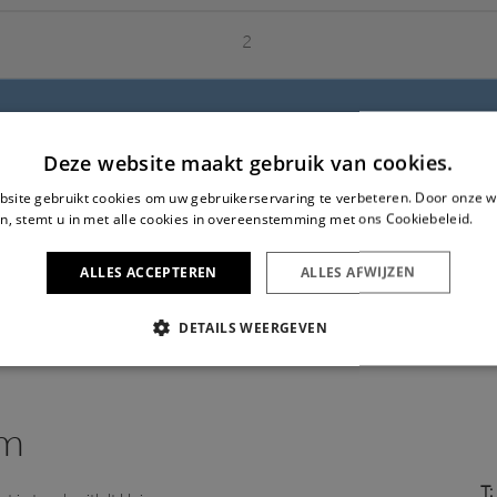
2
Deze website maakt gebruik van cookies.
4
site gebruikt cookies om uw gebruikerservaring te verbeteren. Door onze w
n, stemt u in met alle cookies in overeenstemming met ons Cookiebeleid.
Le
ALLES ACCEPTEREN
ALLES AFWIJZEN
DETAILS WEERGEVEN
IKT NOODZAKELIJK
PRESTATIE
TARGETING
FUNC
em
Strikt noodzakelijk
Prestatie
Targeting
Functioneel
T: