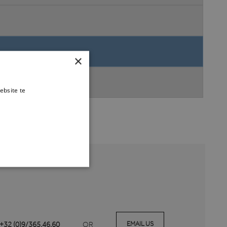
×
ebsite te
es verder
TIONEEL
EMAIL US
 +32 (0)9/365.46.60
OR