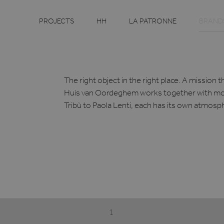
BRAND
PROJECTS
HH
LA PATRONNE
The right object in the right place. A mission 
Huis van Oordeghem works together with more
Tribù to Paola Lenti, each has its own atmosph
1