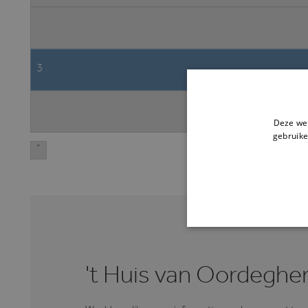
3
Deze web
gebruike
"
STR
't Huis van Oordegh