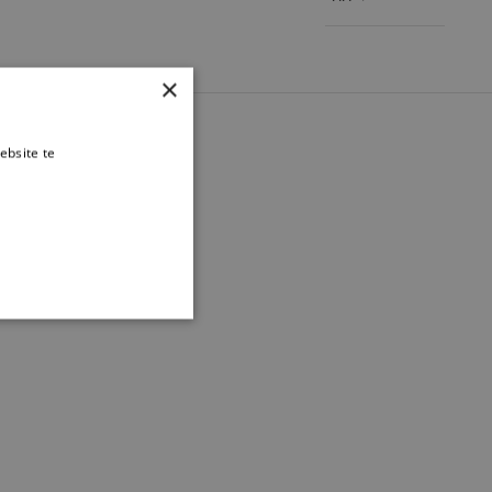
×
ebsite te
es verder
TIONEEL
 en accountbeheer. De