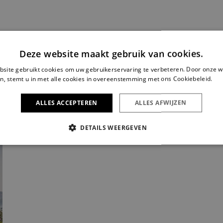
Deze website maakt gebruik van cookies.
site gebruikt cookies om uw gebruikerservaring te verbeteren. Door onze w
n, stemt u in met alle cookies in overeenstemming met ons Cookiebeleid.
Le
ALLES ACCEPTEREN
ALLES AFWIJZEN
DETAILS WEERGEVEN
IKT NOODZAKELIJK
PRESTATIE
TARGETING
FUNC
Strikt noodzakelijk
Prestatie
Targeting
Functioneel
s maken de kernfunctionaliteiten van de website mogelijk, zoals gebruikersaanmelding
n gebruikt zonder de strikt noodzakelijke cookies.