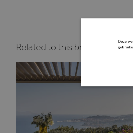
Deze web
Related to this brand.
gebruike
STR
Strikt noodzakelijke cookie
website kan niet goed worde