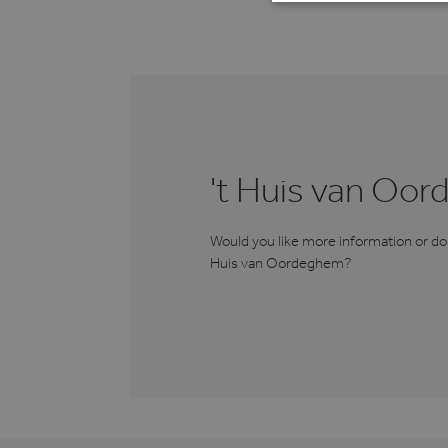
STR
Strikt noodzakelijke cookie
website kan niet goed worde
't Huis van Oo
Naam
li_gc
Would you like more information or do 
Huis van Oordeghem?
VISITOR_PRIVACY_METAD
CookieScriptConsent
Google Privacy Poli