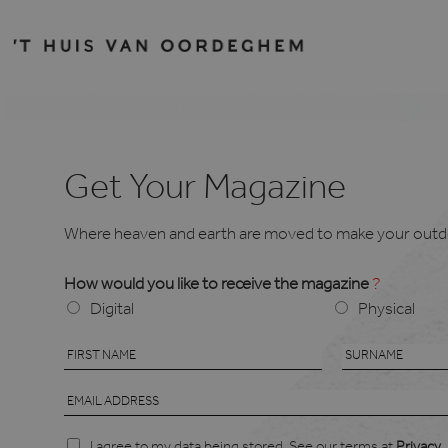
Get Your Magazine
Where heaven and earth are moved to make your outd
How would you like to receive the magazine
?
Digital
Physical
N
a
F
S
i
E
u
m
r
r
m
e
s
n
P