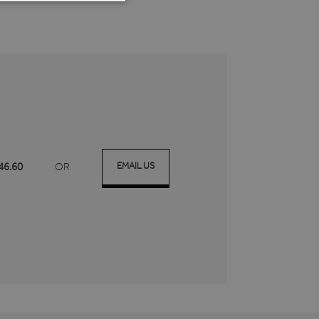
TIONEEL
 en accountbeheer. De
te slaan voor het gebruik
EMAIL US
.46.60
OR
 van de gebruiker en
 te slaan. Het registreert
 met betrekking tot
odat hun voorkeuren
ipt.com-service om de
. De cookie-banner van
e werken.