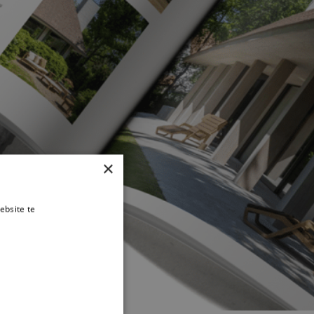
×
ebsite te
es verder